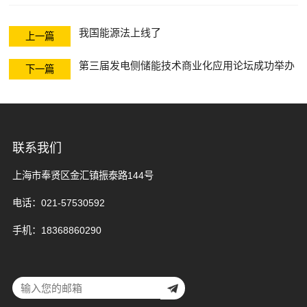
控、状态指示器
开关柜温升在线
我国能源法上线了
系列
监测系列
新能源箱变温湿
上一篇
第三届发电侧储能技术商业化应用论坛成功举办
度监控系列
下一篇
联系我们
上海市奉贤区金汇镇振泰路144号
电话：021-57530592
手机：18368860290