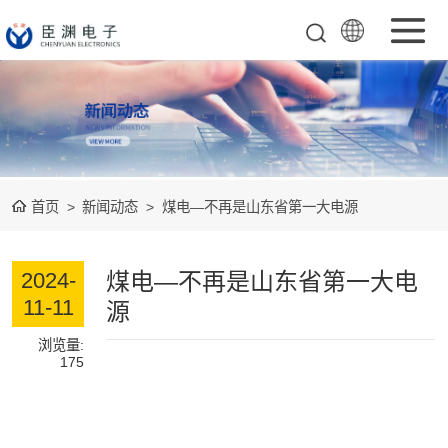
配套负载系列
电动机保护器系
列
电参仪表系列
首页
>
新闻动态
>
煤电—不再是山东省第一大电源
智能除湿器系列
煤电—不再是山东省第一大电
2024-
温湿度控制器系
11-11
源
浏览量:
列
开关柜局放在线
175
监测系列
开关柜智能操