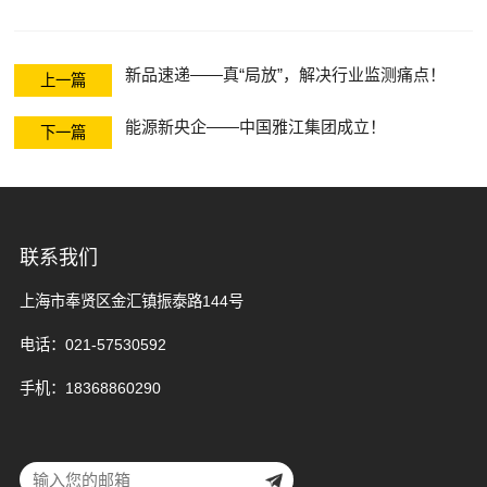
控、状态指示器
开关柜温升在线
系列
监测系列
新能源箱变温湿
新品速递——真“局放”，解决行业监测痛点！
上一篇
度监控系列
能源新央企——中国雅江集团成立！
下一篇
联系我们
上海市奉贤区金汇镇振泰路144号
电话：021-57530592
手机：18368860290