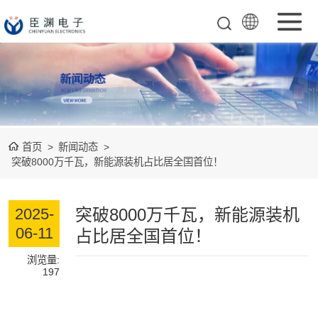
配套负载系列
电动机保护器系
列
电参仪表系列
首页
>
新闻动态
>
突破8000万千瓦，新能源装机占比居全国首位！
智能除湿器系列
突破8000万千瓦，新能源装机
2025-
温湿度控制器系
06-11
占比居全国首位！
列
开关柜局放在线
浏览量:
197
监测系列
开关柜智能操